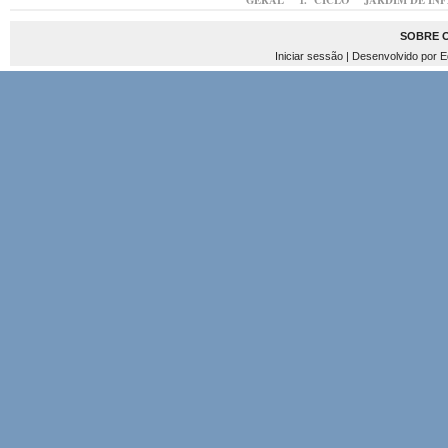
GERAL
1.º CICLO
JARDIM DE IN
SOBRE 
Iniciar sessão
| Desenvolvido por
E