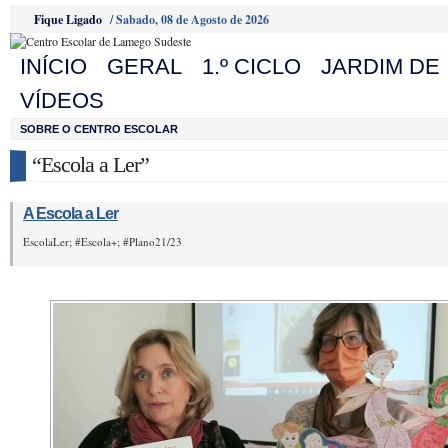
Fique Ligado
/
Sabado, 08 de Agosto de 2026
INÍCIO
GERAL
1.º CICLO
JARDIM DE 
VÍDEOS
SOBRE O CENTRO ESCOLAR
“Escola a Ler”
A Escola a Ler
EscolaLer; #Escola+; #Plano21/23