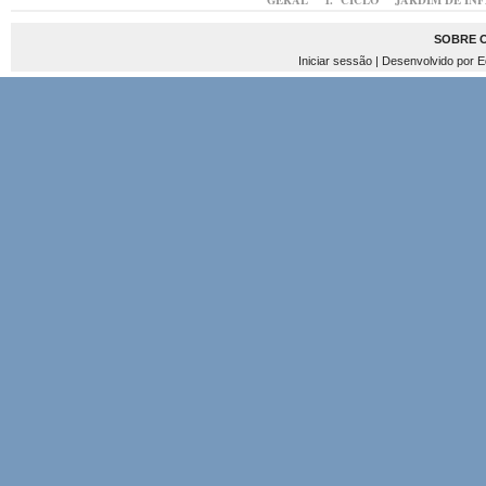
GERAL
1.º CICLO
JARDIM DE IN
SOBRE 
Iniciar sessão
| Desenvolvido por
E