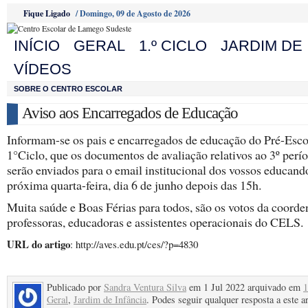
Fique Ligado
/
Domingo, 09 de Agosto de 2026
INÍCIO
GERAL
1.º CICLO
JARDIM DE 
VÍDEOS
SOBRE O CENTRO ESCOLAR
Aviso aos Encarregados de Educação
Informam-se os pais e encarregados de educação do Pré-Esco
1°Ciclo, que os documentos de avaliação relativos ao 3º perí
serão enviados para o email institucional dos vossos educand
próxima quarta-feira, dia 6 de junho depois das 15h.
Muita saúde e Boas Férias para todos, são os votos da coorde
professoras, educadoras e assistentes operacionais do CELS.
URL do artigo
: http://aves.edu.pt/ces/?p=4830
Publicado por
Sandra Ventura Silva
em 1 Jul 2022 arquivado em
1
Geral
,
Jardim de Infância
. Podes seguir qualquer resposta a este a