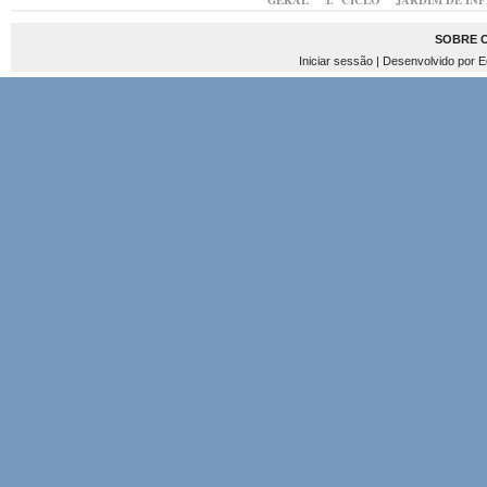
GERAL
1.º CICLO
JARDIM DE IN
SOBRE 
Iniciar sessão
| Desenvolvido por
E