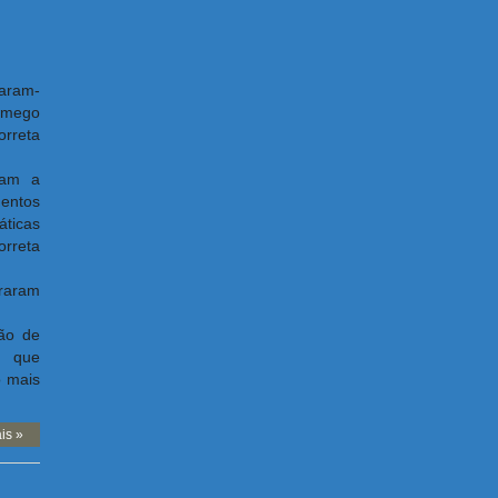
zaram-
Lamego
orreta
ram a
mentos
áticas
orreta
traram
ção de
s que
o mais
is »