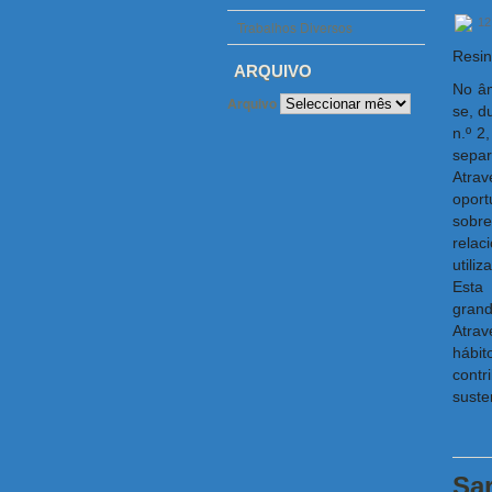
12
Trabalhos Diversos
Resin
ARQUIVO
No âm
Arquivo
se, d
n.º 2
separ
Atra
oport
sobre
relac
utili
Esta 
grand
Atrav
hábi
contr
suste
Sar