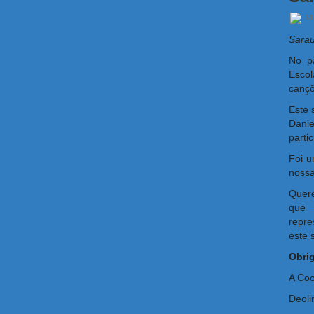
31
Sarau
No p
Esco
cançõ
Este 
Danie
parti
Foi u
nossa
Quer
que 
repre
este 
Obri
A Coo
Deoli