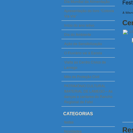
Fest
Dia Mundial da Alimentação
Apresentação do livro “Cotovia
A Magi
Via-Via”
viajám
Ce
que fa
Início do ano letivo
profes
13
Dia do Ambiente
Feir
Ação de Sensibilização
A prim
O Fluviário vai à Escola
novemb
moment
Visita ao Centro Cívico de
por um
Lamego
Magu
Mês da Proteção Civil
PATRIMÓNIO CULTURAL
No dia
IMATERIAL DE LAMEGO – As
S. Mar
danças e cantares do Rancho
crianç
Regional de Fafel
recicl
CATEGORIAS
festas
Res
Novidades