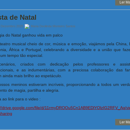
Ler Ma
ta de Natal
 Dezembro 2025
Maria Deolinda Monteiro Santos
ia do Natal ganhou vida em palco
eatro musical cheio de cor, música e emoção, viajámos pela China, B
ia, África e Portugal, celebrando a diversidade e a união que fa
 um tempo tão especial.
enários, criados com dedicação pelos professores e assist
cionais, e as indumentárias, com a preciosa colaboração das fam
 ainda mais brilho ao espetáculo.
ssos meninos estiveram incríveis, proporcionando a todos um verd
to de magia, partilha e alegria.
 ao link para o video :
://drive.google.com/file/d/11rmyDROOu5Cn1AB9EDlYOlzIG2RFV_Aq/v
haring
Ler Ma