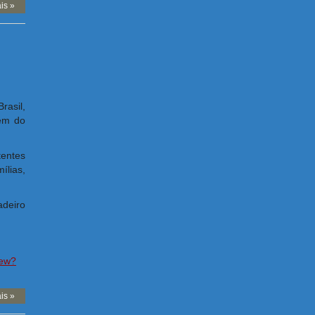
is »
rasil,
zem do
entes
ílias,
adeiro
iew?
is »