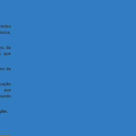
entro
sica,
es, da
s, que
ões da
ucação
e aos
rnando
ção.