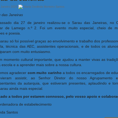
 Janeiro 2026
Maria Deolinda Monteiro Santos
 das Janeiras
assado dia 27 de janeiro realizou-se o Sarau das Janeiras, no C
lar de Lamego n.º 2. Foi um evento muito especial, cheio de mú
es e poesia.
sarau só foi possível graças ao envolvimento e trabalho dos professor
la, técnica das AEC, assistentes operacionais, e de todos os aluno
ciparam com muito entusiasmo.
m momento cultural importante, que ajudou a manter vivas as tradiç
 escola e a aprender mais sobre a nossa cultura.
emos agradecer
com muito carinho
a todos os encarregados de ed
vieram assistir, ao Senhor Diretor do nosso Agrupamento 
sentantes da autarquia, que estiveram presentes, aplaudindo e to
sarau ainda mais especial.
gado a todos por estarem connosco, pelo vosso apoio e colabora
rdenadora de estabelecimento
nda Santos