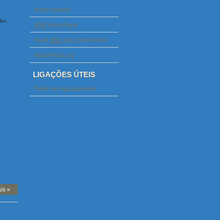
Iniciar sessão
ão,
RSS
dos artigos
ião
Feed
RSS
dos comentários
WordPress.org
LIGAÇÕES ÚTEIS
de
Portal do Agrupamento
ste
ndado
dia de
s
is »