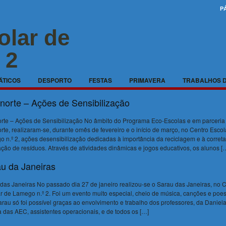
P
olar de
 2
ÁTICOS
DESPORTO
FESTAS
PRIMAVERA
TRABALHOS 
norte – Ações de Sensibilização
AS
rte – Ações de Sensibilização No âmbito do Programa Eco-Escolas e em parceria
rte, realizaram-se, durante omês de fevereiro e o início de março, no Centro Escol
 n.º 2, ações desensibilização dedicadas à importância da reciclagem e à correta
ção de resíduos. Através de atividades dinâmicas e jogos educativos, os alunos [
u da Janeiras
das Janeiras No passado dia 27 de janeiro realizou-se o Sarau das Janeiras, no 
r de Lamego n.º 2. Foi um evento muito especial, cheio de música, canções e poes
arau só foi possível graças ao envolvimento e trabalho dos professores, da Daniela
a das AEC, assistentes operacionais, e de todos os […]