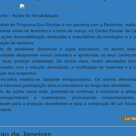
 Março 2026
Maria Deolinda Monteiro Santos
orte – Ações de Sensibilização
bito do Programa Eco-Escolas e em parceria com a Resinorte, reali
urante omês de fevereiro e o início de março, no Centro Escolar de 
, ações desensibilização dedicadas à importância da reciclagem e à c
ação de resíduos.
vés de atividades dinâmicas e jogos educativos, os alunos tive
unidade deaprender novos conceitos e aprofundar os seus conheci
 boas práticas ambientais. De forma clara, foram abordadas tem
ionadas com a redução deresíduos, a reutilização de materiais e a c
zação dos ecopontos.
iniciativa revelou-se bastante enriquecedora. Os alunos demons
e interesse,participação ativa e entusiasmo ao longo das atividades.
és de ações como esta, pretende-se continuar a incentivar a ado
tosresponsáveis e sustentáveis, promovendo comportamento
ibuam para a proteção doambiente e para a construção de um futur
ntável.
Ler Ma
au da Janeiras