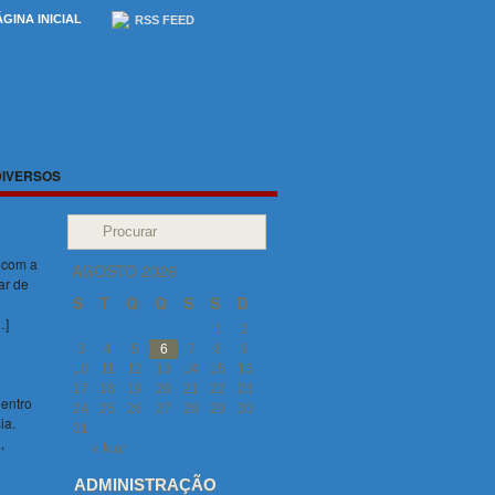
ÁGINA INICIAL
RSS FEED
DIVERSOS
 com a
AGOSTO 2026
ar de
S
T
Q
Q
S
S
D
…]
1
2
3
4
5
6
7
8
9
10
11
12
13
14
15
16
17
18
19
20
21
22
23
Centro
24
25
26
27
28
29
30
ia.
31
,
« Mar
ADMINISTRAÇÃO