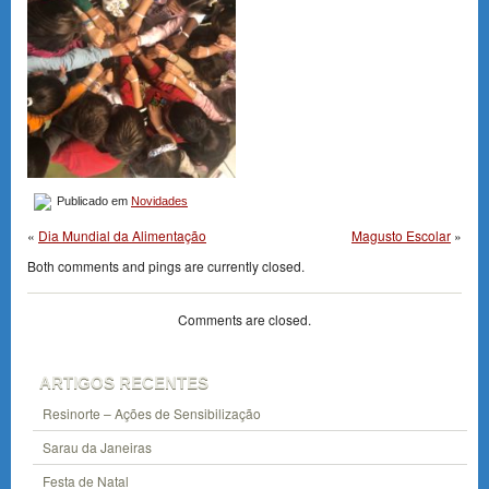
Publicado em
Novidades
«
Dia Mundial da Alimentação
Magusto Escolar
»
Both comments and pings are currently closed.
Comments are closed.
ARTIGOS RECENTES
Resinorte – Ações de Sensibilização
Sarau da Janeiras
Festa de Natal