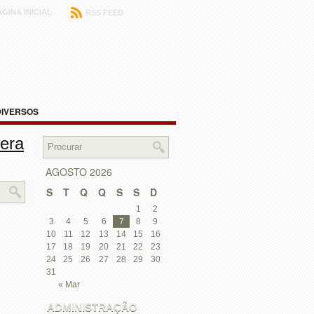
ÁGINA INICIAL
RSS FEED
DIVERSOS
vera
AGOSTO 2026
S
T
Q
Q
S
S
D
1
2
3
4
5
6
7
8
9
10
11
12
13
14
15
16
17
18
19
20
21
22
23
24
25
26
27
28
29
30
31
« Mar
ADMINISTRAÇÃO