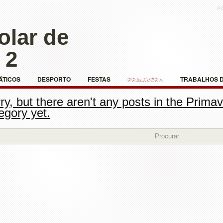
P
olar de
 2
ÁTICOS
DESPORTO
FESTAS
PRIMAVERA
TRABALHOS 
ry, but there aren't any posts in the Prima
AS
egory yet.