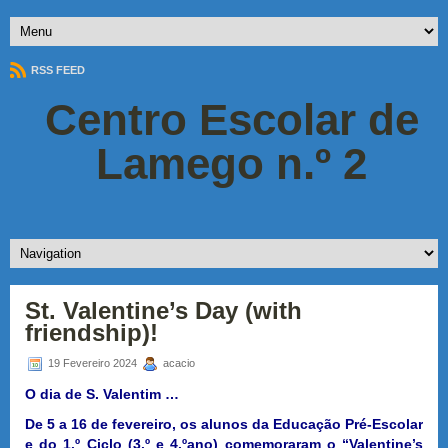
RSS FEED
Centro Escolar de
Lamego n.º 2
St. Valentine’s Day (with
friendship)!
19 Fevereiro 2024
acacio
O dia de S. Valentim …
De 5 a 16 de fevereiro, os alunos da Educação Pré-Escolar
e do 1.º Ciclo (3.º e 4.ºano) comemoraram o “Valentine’s